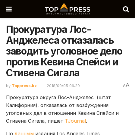
Прокуратура Лос-
Анджелеса отказалась
заводить уголовное дело
против Кевина Спейси и
Стивена Сигала
A
by
Toppress.kz
2018/09/05 06:29
A
Прокуратура округа Лос-Анджелес (штат
Калифорния), отказалась от возбуждения
уголовных дел в отношении Кевина Спейси и
Стивена Сигала, пишет
TJournal
.
По
данным
издания Los Angeles Times