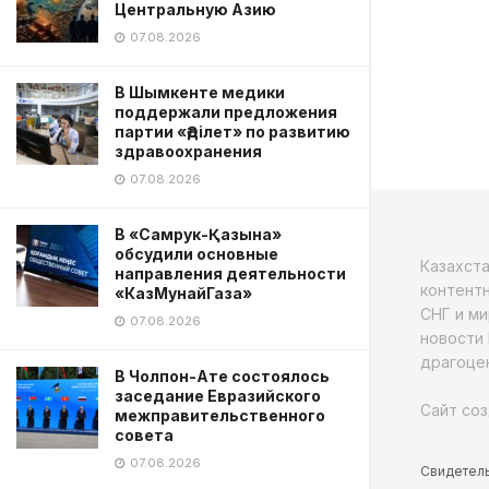
Центральную Азию
07.08.2026
В Шымкенте медики
поддержали предложения
партии «Әділет» по развитию
здравоохранения
07.08.2026
В «Самрук-Қазына»
обсудили основные
Казахст
направления деятельности
контентн
«КазМунайГаза»
СНГ и ми
07.08.2026
новости 
драгоцен
В Чолпон-Ате состоялось
заседание Евразийского
Сайт соз
межправительственного
совета
07.08.2026
Свидетель