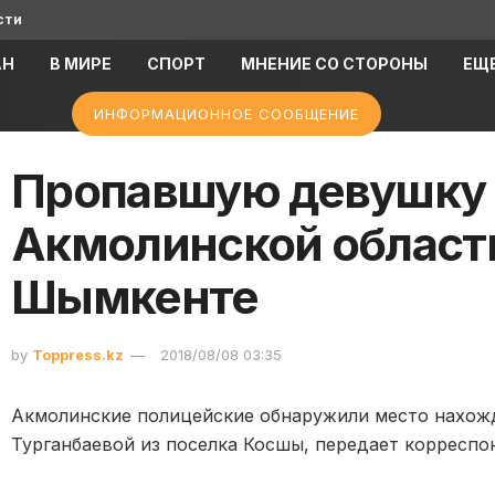
сти
АН
В МИРЕ
СПОРТ
МНЕНИЕ СО СТОРОНЫ
ЕЩ
ИНФОРМАЦИОННОЕ СООБЩЕНИЕ
Пропавшую девушку 
Акмолинской област
Шымкенте
by
Toppress.kz
2018/08/08 03:35
Акмолинские полицейские обнаружили место нахож
Турганбаевой из поселка Косшы, передает корресп