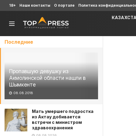
18+
Наши контакты
О портале
Политика конфиденциально
КАЗАХСТ
Последние
Пропавшую девушку из
Акмолинской области нашли в
Шымкенте
08.08.2018
Мать умершего подростка
из Актау добивается
встречи с министром
здравоохранения
08.08.2026