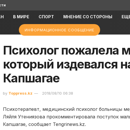
сти
АН
В МИРЕ
СПОРТ
МНЕНИЕ СО СТОРОНЫ
ЕЩ
ИНФОРМАЦИОННОЕ СООБЩЕНИЕ
Психолог пожалела м
который издевался н
Капшагае
by
Toppress.kz
2018/08/10 06:38
Психотерапевт, медицинский психолог больницы м
Ляйля Утениязова прокомментировала поступок мал
Капшагае, сообщает Tengrinews.kz.