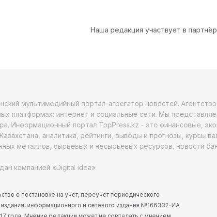
Наша редакция участвует в партнё
анский мультимедийный портал-агрегатор новостей. Агентств
ых платформах: интернет и социальные сети. Мы представляе
ра. Информационный портал TopPress.kz - это финансовые, эк
Казахстана, аналитика, рейтинги, выводы и прогнозы, курсы в
ных металлов, сырьевых и несырьевых ресурсов, новости бан
дан компанией «Digital idea»
ство о постановке на учет, переучет периодического
 издания, информационного и сетевого издания №166332-ИА
2017 года. Мнение редакции может не совпадать с мнением