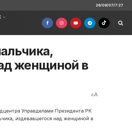
26/08/07/7:27
Е
альчика,
ад женщиной в
A
A
едцентра Управделами Президента РК
ьчика, издевавшегося над женщиной в