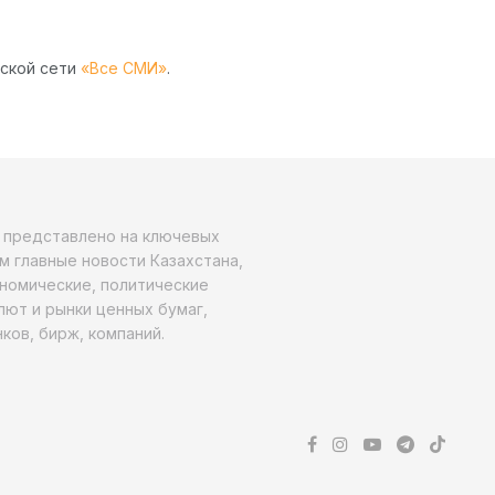
рской сети
«Все СМИ»
.
о представлено на ключевых
м главные новости Казахстана,
ономические, политические
алют и рынки ценных бумаг,
ков, бирж, компаний.