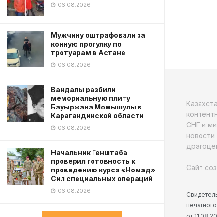
06.08.2026
Мужчину оштрафовали за
конную прогулку по
тротуарам в Астане
06.08.2026
Вандалы разбили
мемориальную плиту
Казахст
Бауыржана Момышулы в
контентн
Карагандинской области
СНГ и ми
06.08.2026
новости 
драгоцен
Начальник Генштаба
проверил готовность к
Сайт соз
проведению курса «Номад»
Сил специальных операций
06.08.2026
Свидетель
печатного
от 11.08.