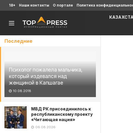
18+
Наши контакты
О портале
Политика конфиденциально
КАЗАХСТ
Последние
Психолог пожалела мальчика,
который издевался над
женщиной в Капшагае
10.08.2018
МВД РК присоединилось к
республиканскому проекту
«Читающая нация»
06.08.2026