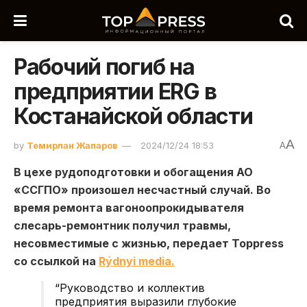
Рабочий погиб на
предприятии ERG в
Костанайской области
A
by
Темирлан Жапаров
2024/12/24 18:53
A
В цехе рудоподготовки и обогащения АО
«ССГПО» произошел несчастный случай. Во
время ремонта вагоноопрокидывателя
слесарь-ремонтник получил травмы,
несовместимые с жизнью, передает Toppress
со ссылкой на
Rýdnyi media.
“Руководство и коллектив
предприятия выразили глубокие