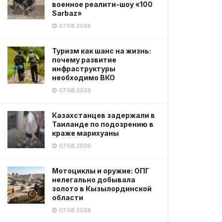
военное реалити-шоу «100
Sarbaz»
07.08.2026
Туризм как шанс на жизнь:
почему развитие
инфраструктуры
необходимо ВКО
07.08.2026
Казахстанцев задержали в
Таиланде по подозрению в
краже марихуаны
07.08.2026
Мотоциклы и оружие: ОПГ
нелегально добывала
золото в Кызылординской
области
07.08.2026