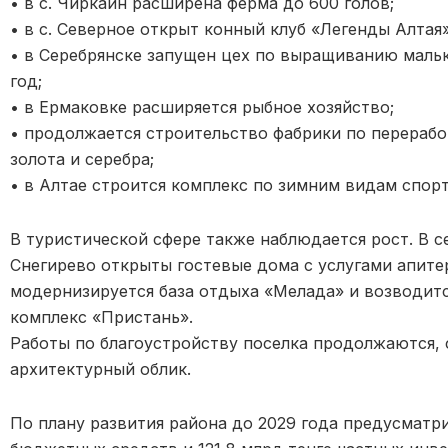
• в с. Чиркаин расширена ферма до 600 голов;
• в с. Северное открыт конный клуб «Легенды Алтая»
• в Серебрянске запущен цех по выращиванию маль
год;
• в Ермаковке расширяется рыбное хозяйство;
• продолжается строительство фабрики по перерабо
золота и серебра;
• в Алтае строится комплекс по зимним видам спорт
В туристической сфере также наблюдается рост. В с
Снегирево открыты гостевые дома с услугами апите
модернизируется база отдыха «Мелада» и возводит
комплекс «Пристань».
Работы по благоустройству поселка продолжаются,
архитектурный облик.
По плану развития района до 2029 года предусматри