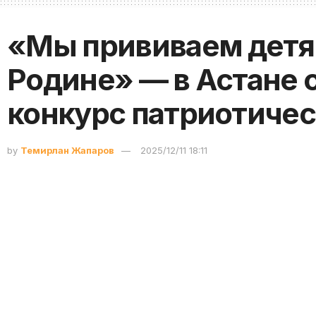
«Мы прививаем детя
Родине» — в Астане 
конкурс патриотичес
by
Темирлан Жапаров
2025/12/11 18:11
На базе столичного Дворца школьников имени М. У
городского вокального конкурса патриотической п
«Рахмет саған туған ел», передает
Toppress.kz.