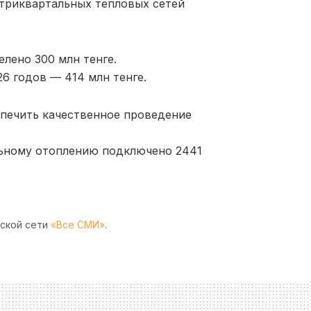
триквартальных тепловых сетей
лено 300 млн тенге.
26 годов — 414 млн тенге.
спечить качественное проведение
льному отоплению подключено 2441
рской сети
«Все СМИ»
.