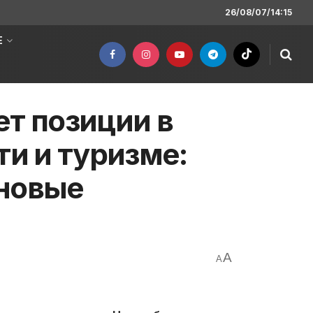
26/08/07/14:15
Е
ет позиции в
и и туризме:
 новые
A
A