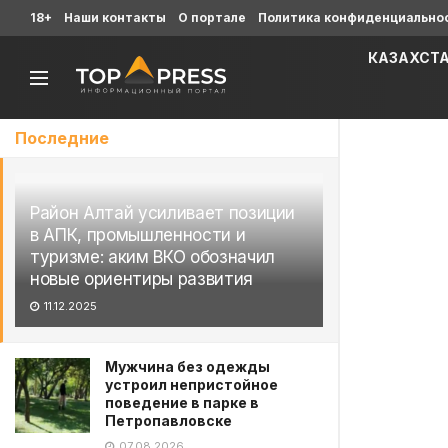
18+
Наши контакты
О портале
Политика конфиденциально
КАЗАХСТ
Последние
Район Алтай усиливает позиции
в АПК, промышленности и
туризме: аким ВКО обозначил
новые ориентиры развития
11.12.2025
Мужчина без одежды
устроил непристойное
поведение в парке в
Петропавловске
07.08.2026