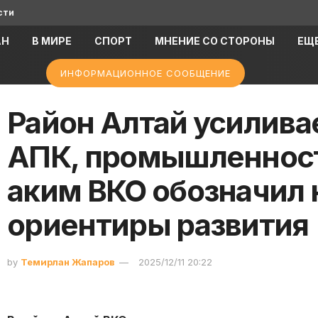
сти
АН
В МИРЕ
СПОРТ
МНЕНИЕ СО СТОРОНЫ
ЕЩ
ИНФОРМАЦИОННОЕ СООБЩЕНИЕ
Район Алтай усилива
АПК, промышленност
аким ВКО обозначил
ориентиры развития
by
Темирлан Жапаров
2025/12/11 20:22