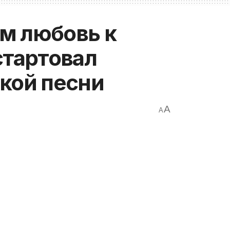
м любовь к
стартовал
кой песни
A
A
темисова состоялось открытие VII
есни учащихся школ и их отцов