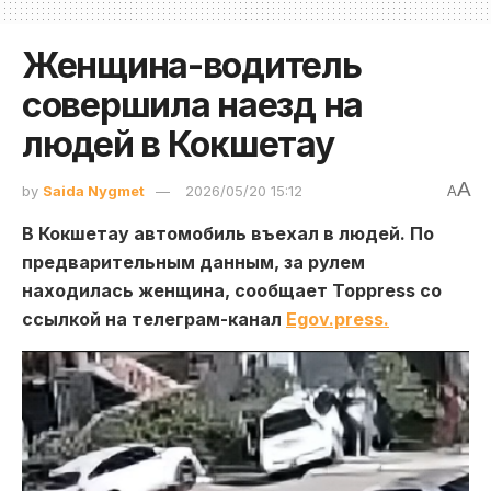
Женщина-водитель
совершила наезд на
людей в Кокшетау
A
by
Saida Nygmet
2026/05/20 15:12
A
В Кокшетау автомобиль въехал в людей. По
предварительным данным, за рулем
находилась женщина, сообщает Toppress со
ссылкой на телеграм-канал
Egov.press.