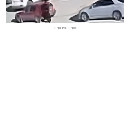
кадр из видео
Инцидент произошел накануне. На видео,
опубликованном в соцсетях, видно, как машина
резко меняет направление движения и сбивает
находившихся рядом людей.
По одной из версий, водитель могла перепутать
педали, однако официального подтверждения
этой информации пока нет.
В полиции сообщили, что пострадавшие
отказались от претензий. Количество
пострадавших и характер травм официально не
раскрываются.