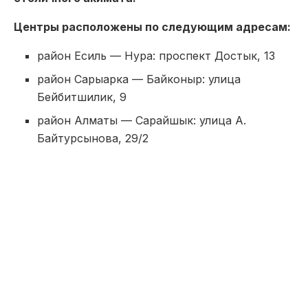
Центры расположены по следующим адресам:
район Есиль — Нура: проспект Достык, 13
район Сарыарка — Байконыр: улица
Бейбитшилик, 9
район Алматы — Сарайшык: улица А.
Байтурсынова, 29/2
За последние три месяца мерами содействия
занятости охвачено более 5 160 человек, из них 2
560 — молодежь.
Для выпускников без опыта предусмотрена
программа «Молодежная практика» с
заработной платой около 130 тысяч тенге. В
рамках программы более 400 работодателей