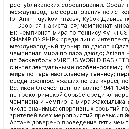
республиканских соревнований. Среди 
международные соревнования по лёгкой 
for Amin Tuyakov Prizes»; Кубок Дэвиса 
— Сборная Пакистана»; чемпионат мира 
B); чемпионат мира по теннису «VIRTU
CHAMPIONSHIP» среди лиц с интеллект
международный турнир по дзюдо «Qazaqs
чемпионат мира по пара дзюдо; Astana 
по баскетболу «VIRTUS WORLD BASKET
с интеллектуальными особенностями; К
мира по пара настольному теннису; пе
среди военнослужащих по қазақ күресі,
Великой Отечественной войне 1941–194
по греко-римской борьбе среди юниоро
чемпиона и чемпиона мира Жаксылыка 
число значимых спортивных событий год
зрителей всех мероприятий превысил 90
Астане доверено проведение пяти чемп