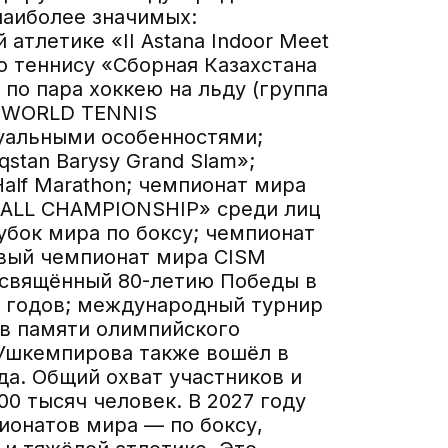
наиболее значимых:
атлетике «II Astana Indoor Meet
по теннису «Сборная Казахстана
по пара хоккею на льду (группа
S WORLD TENNIS
уальными особенностями;
tan Barysy Grand Slam»;
Half Marathon; чемпионат мира
BALL CHAMPIONSHIP» среди лиц
убок мира по боксу; чемпионат
рвый чемпионат мира CISM
 посвящённый 80-летию Победы в
5 годов; международный турнир
в памяти олимпийского
Ушкемпирова также вошёл в
а. Общий охват участников и
0 тысяч человек. В 2027 году
ионатов мира — по боксу,