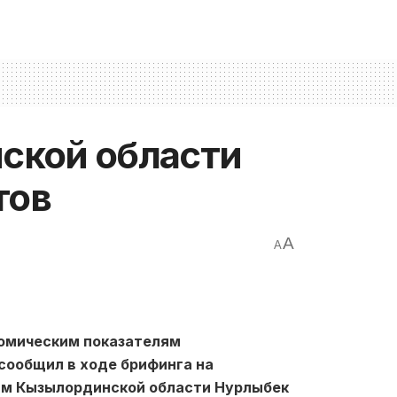
ской области
тов
A
A
номическим показателям
сообщил в ходе брифинга на
м Кызылординской области Нурлыбек