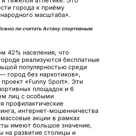
 и тяжёлой атлетике. Это
сти города к приёму
народного масштаба».
Можно ли считать Астану спортивным
ом 42% населения, что
 городе реализуются бесплатные
льшой популярностью среди
 — город без наркотиков»,
 проект «Funny Sport». Эти
портивных площадок и 6
ием лиц с особыми
ся профилактические
линга, интернет-мошенничества
 массовые акции в рамках
екты имеют большое значение,
ы на развитие столицы и