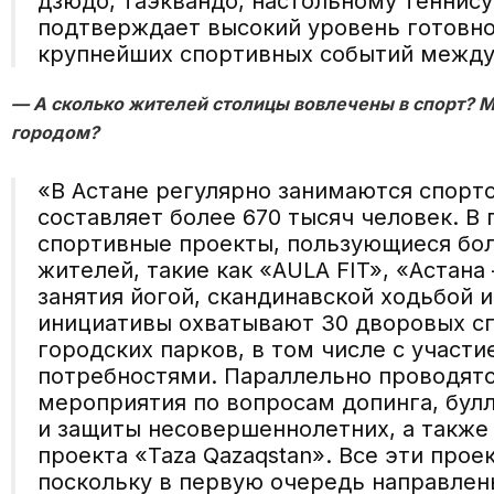
дзюдо, таэквандо, настольному теннису
подтверждает высокий уровень готовно
крупнейших спортивных событий между
— А сколько жителей столицы вовлечены в спорт? 
городом?
«В Астане регулярно занимаются спорт
составляет более 670 тысяч человек. В
спортивные проекты, пользующиеся бо
жителей, такие как «AULA FIT», «Астана
занятия йогой, скандинавской ходьбой и
инициативы охватывают 30 дворовых с
городских парков, в том числе с участ
потребностями. Параллельно проводят
мероприятия по вопросам допинга, бул
и защиты несовершеннолетних, а также
проекта «Taza Qazaqstan». Все эти про
поскольку в первую очередь направлен