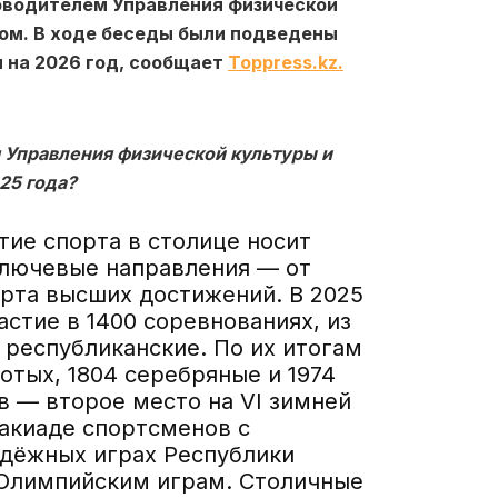
оводителем Управления физической
ом. В ходе беседы были подведены
 на 2026 год, сообщает
Toppress.kz.
 Управления физической культуры и
25 года?
тие спорта в столице носит
ключевые направления — от
орта высших достижений. В 2025
стие в 1400 соревнованиях, из
республиканские. По их итогам
отых, 1804 серебряные и 1974
в — второе место на VI зимней
такиаде спортсменов с
одёжных играх Республики
 Олимпийским играм. Столичные