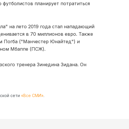
о футболистов планирует потратиться
а" на лето 2019 года стал нападающий
ценивается в 70 миллионов евро. Также
м Погба ("Манчестер Юнайтед") и
аном Мбаппе (ПСЖ).
зского тренера Зинедина Зидана. Он
рской сети
«Все СМИ»
.