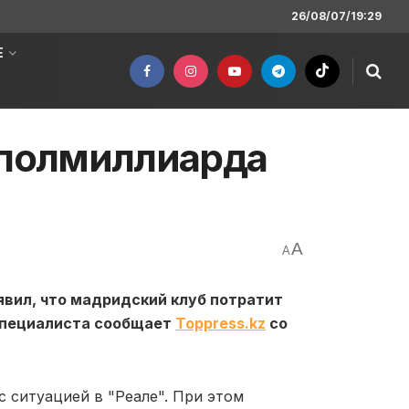
26/08/07/19:29
Е
 полмиллиарда
A
A
явил, что мадридский клуб потратит
 специалиста сообщает
Toppress.kz
со
с ситуацией в "Реале". При этом