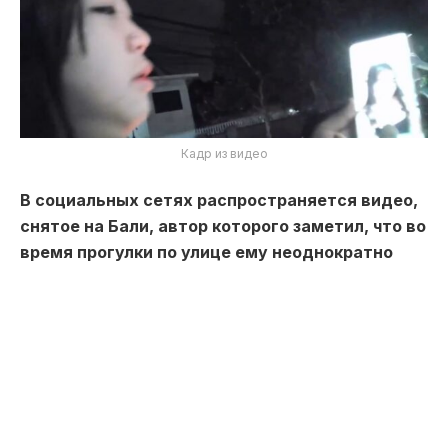
Кадр из видео
В социальных сетях распространяется видео,
снятое на
Бали
, автор которого заметил, что во
время прогулки по улице ему неоднократно
предлагали незаконные услуги, связанные с
несовершеннолетними, передает Toppress со
ссылкой на телеграм-канал
«Siemens News»
.
Исходя из кадров, сначала к туристу подошла
женщина, которая начала предлагать «услуги» и
показывать фотографии. После отказа, в ролике,