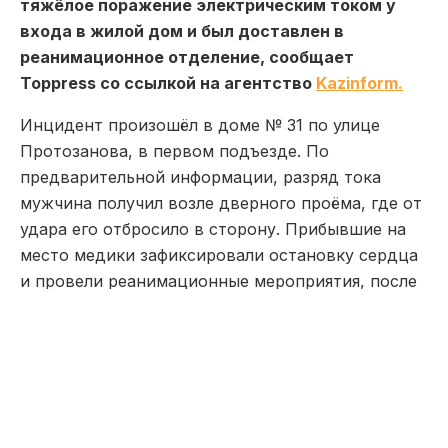
тяжёлое поражение электрическим током у
входа в жилой дом и был доставлен в
реанимационное отделение, сообщает
Toppress со ссылкой на агентство
Kazinform.
Инцидент произошёл в доме № 31 по улице
Протозанова, в первом подъезде. По
предварительной информации, разряд тока
мужчина получил возле дверного проёма, где от
удара его отбросило в сторону. Прибывшие на
место медики зафиксировали остановку сердца
и провели реанимационные мероприятия, после
чего пострадавшего экстренно
госпитализировали. В настоящее время он
находится в реанимации.
Жильцы дома утверждают, что опасная
ситуация сохранялась на протяжении