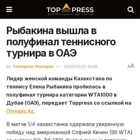
Рыбакина вышла в
полуфинал теннисного
турнира в ОАЭ
A
by
Темирлан Жапаров
2025/02/21 12:00
A
Лидер женской команды Казахстана по
теннису Елена Рыбакина пробилась в
полуфинал турнира категории WTA1000 в
Дубае (ОАЭ), передает Toppress со ссылкой на
Оlympic.kz.
В матче 1/4 казахстанка одержала уверенную
победу над американкой Софией Кенин (56 WTA)