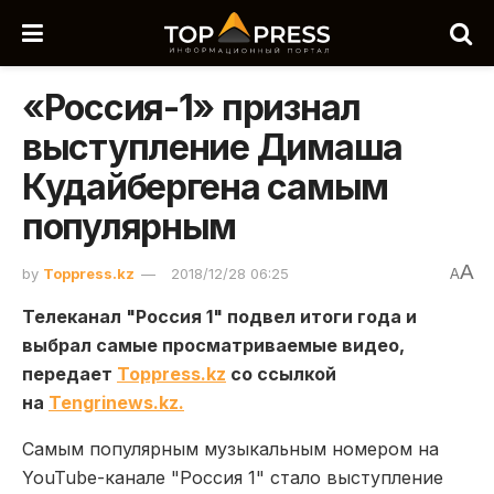
«Россия-1» признал
выступление Димаша
Кудайбергена самым
популярным
A
by
Toppress.kz
2018/12/28 06:25
A
Телеканал "Россия 1" подвел итоги года и
выбрал самые просматриваемые видео,
передает
Toppress.kz
со ссылкой
на
Tengrinews.kz.
Самым популярным музыкальным номером на
YouTube-канале "Россия 1" стало выступление