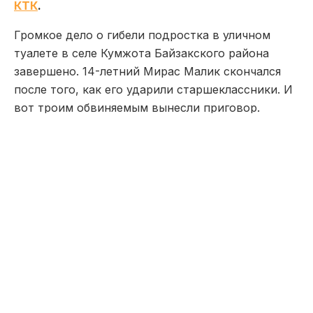
КТК
.
Громкое дело о гибели подростка в уличном
туалете в селе Кумжота Байзакского района
завершено. 14-летний Мирас Малик скончался
после того, как его ударили старшеклассники. И
вот троим обвиняемым вынесли приговор.
Реальный срок получили двое – суд назначил им
по шесть лет и восемь месяцев. Третьему дали
год ограничения свободы. Кроме того, родители
погибшего ребенка получат компенсации.
«Суд взыскал с законных
представителей моральный вред. С
одного из подсудимых, который
непосредственно ударил
потерпевшего, с него взыскал,
законного представителя 10, ой, 6
миллионов тенге. Со второго,
который является подстрекателем