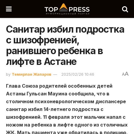
Санитар избил подростка
с шизофренией,
ранившего ребенка в
лифте в Астане
A
by
Темирлан Жапаров
2025/02/26 10:46
A
Глава Союза родителей особенных детей
Астаны Гульсан Мауина сообщила, что в
столичном психоневрологическом диспансере
санитар избил 14-летнего подростка с
шизофренией. 11 февраля этот мальчик напал с
ножом на ребенка в лифте одного из столичных
ЖК. Мать пациента уже обратилась в полицию,