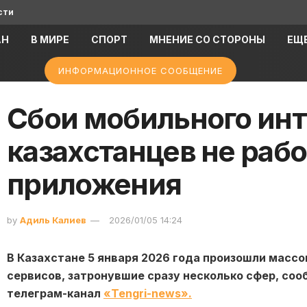
сти
АН
В МИРЕ
СПОРТ
МНЕНИЕ СО СТОРОНЫ
ЕЩ
ИНФОРМАЦИОННОЕ СООБЩЕНИЕ
Сбои мобильного инт
казахстанцев не раб
приложения
by
Адиль Калиев
2026/01/05 14:24
В Казахстане 5 января 2026 года произошли масс
сервисов, затронувшие сразу несколько сфер, соо
телеграм-канал
«Tengri-news».