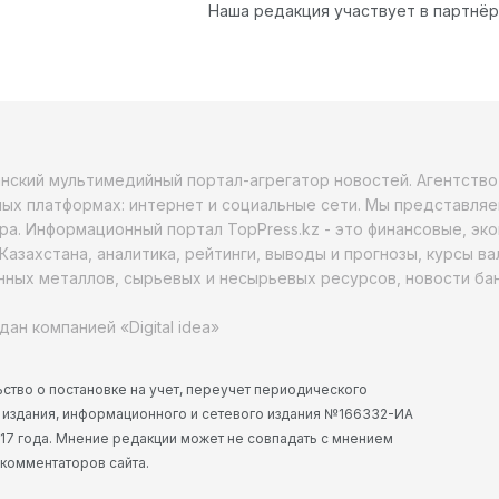
Наша редакция участвует в партнё
анский мультимедийный портал-агрегатор новостей. Агентств
ых платформах: интернет и социальные сети. Мы представляе
ра. Информационный портал TopPress.kz - это финансовые, эк
Казахстана, аналитика, рейтинги, выводы и прогнозы, курсы в
ных металлов, сырьевых и несырьевых ресурсов, новости бан
дан компанией «Digital idea»
ство о постановке на учет, переучет периодического
 издания, информационного и сетевого издания №166332-ИА
2017 года. Мнение редакции может не совпадать с мнением
 комментаторов сайта.