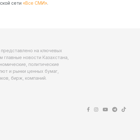
рской сети
«Все СМИ»
.
о представлено на ключевых
м главные новости Казахстана,
ономические, политические
алют и рынки ценных бумаг,
ков, бирж, компаний.