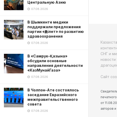
Центральную Азию
07.08.2026
В Шымкенте медики
поддержали предложения
партии «Әділет» по развитию
здравоохранения
Казахст
07.08.2026
контентн
СНГ и ми
В «Самрук-Қазына»
новости 
обсудили основные
драгоцен
направления деятельности
«КазМунайГаза»
Сайт соз
07.08.2026
В Чолпон-Ате состоялось
Свидетель
заседание Евразийского
печатного
межправительственного
от 11.08.
совета
авторов и
07.08.2026