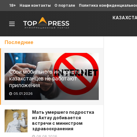
18+
Наши контакты
О портале
Политика конфиденциально
КАЗАХСТ
Последние
Сбои мобильного интернета: у
казахстанцев не работают
приложения
05.01.2026
Мать умершего подростка
из Актау добивается
встречи с министром
здравоохранения
08.08.2026