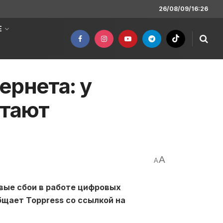
26/08/09/16:26
Е
ернета: у
отают
A
A
овые сбои в работе цифровых
бщает Toppress со ссылкой на