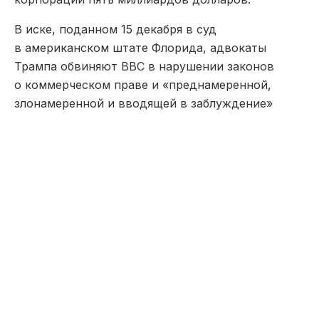
В иске, поданном 15 декабря в суд
в американском штате Флорида, адвокаты
Трампа обвиняют ВВС в нарушении законов
о коммерческом праве и «преднамеренной,
злонамеренной и вводящей в заблуждение»
редактуре его речей 6 января 2021 года, в день,
когда его сторонники пошли на штурм
Капитолия.
Руководство ВВС пока официально не
комментировало факт подачи иска.
В ноябре ВВС извинилась перед Трампом за
монтаж его высказываний, но отклонила его
требование о компенсации, заявив, что не видит
оснований для заявлений о клевете.