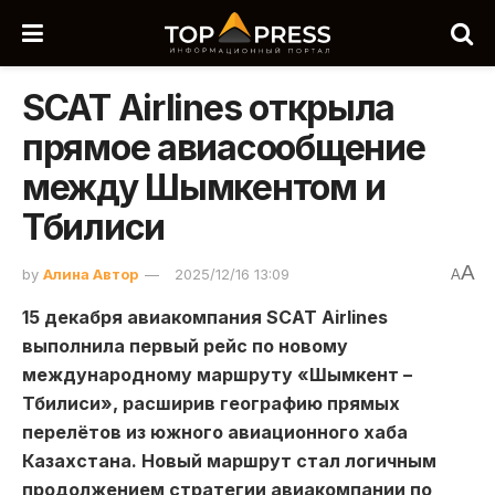
SCAT Airlines открыла
прямое авиасообщение
между Шымкентом и
Тбилиси
A
by
Алина Автор
2025/12/16 13:09
A
15 декабря авиакомпания SCAT Airlines
выполнила первый рейс по новому
международному маршруту
«
Шымкент –
Тбилиси
»
, расширив географию прямых
перелётов из южного авиационного хаба
Казахстана. Новый маршрут стал логичным
продолжением стратегии авиакомпании по