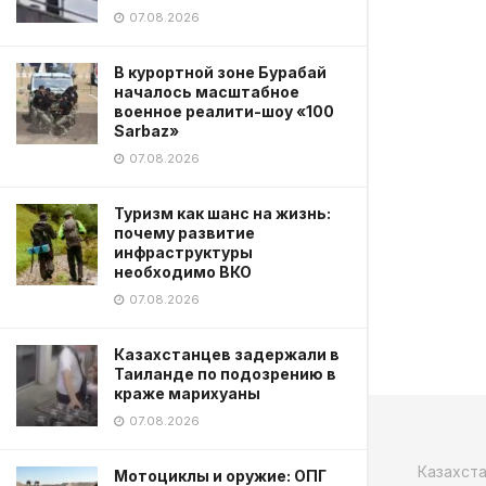
07.08.2026
В курортной зоне Бурабай
началось масштабное
военное реалити-шоу «100
Sarbaz»
07.08.2026
Туризм как шанс на жизнь:
почему развитие
инфраструктуры
необходимо ВКО
07.08.2026
Казахстанцев задержали в
Таиланде по подозрению в
краже марихуаны
07.08.2026
Казахст
Мотоциклы и оружие: ОПГ