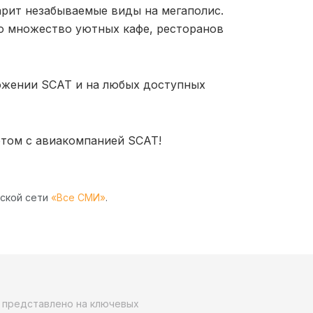
рит незабываемые виды на мегаполис.
то множество уютных кафе, ресторанов
ожении SCAT и на любых доступных
ртом с авиакомпанией SCAT!
рской сети
«Все СМИ»
.
о представлено на ключевых