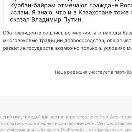
Курбан-байрам отмечают граждане Рос
ислам. Я знаю, что и в Казахстане тоже
сказал Владимир Путин.
Оба президента сошлись во мнении, что народы Каз
многовековые традиции добрососедства, общая ист
развитие государств возможно только в условиях м
Наша редакция участвует в партнё
анский мультимедийный портал-агрегатор новостей. Агентств
ых платформах: интернет и социальные сети. Мы представляе
ра. Информационный портал TopPress.kz - это финансовые, эк