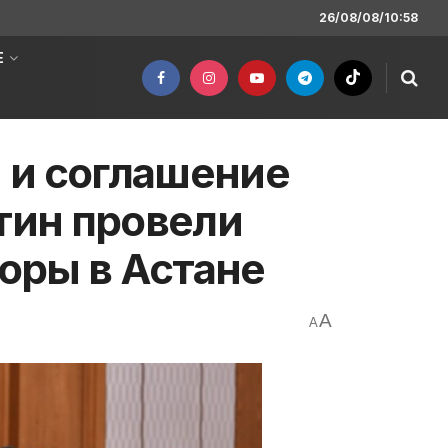
26/08/08/10:58
Е
 и соглашение
утин провели
оры в Астане
A
A