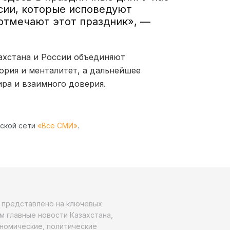
сии, которые исповедуют
 отмечают этот праздник», —
ахстана и России объединяют
ория и менталитет, а дальнейшее
ира и взаимного доверия.
рской сети
«Все СМИ»
.
о представлено на ключевых
м главные новости Казахстана,
ономические, политические