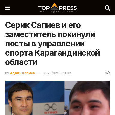
Серик Сапиев и его
заместитель покинули
посты в управлении
спорта Карагандинской
области
A
by
Адиль Калиев
2026/02/03 11:02
A