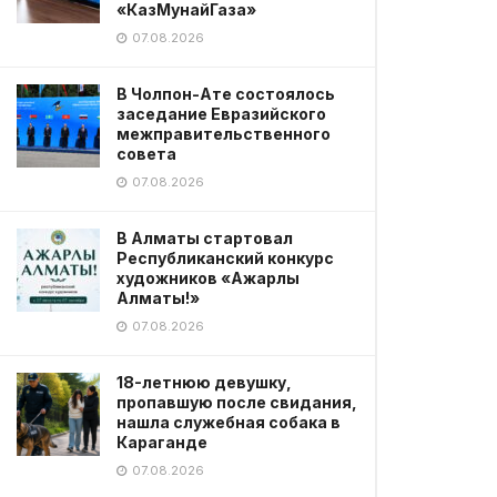
«КазМунайГаза»
07.08.2026
В Чолпон-Ате состоялось
заседание Евразийского
межправительственного
совета
07.08.2026
В Алматы стартовал
Республиканский конкурс
художников «Ажарлы
Алматы!»
07.08.2026
18-летнюю девушку,
пропавшую после свидания,
нашла служебная собака в
Караганде
07.08.2026