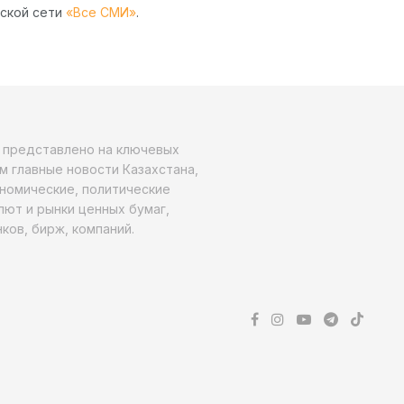
рской сети
«Все СМИ»
.
о представлено на ключевых
м главные новости Казахстана,
ономические, политические
алют и рынки ценных бумаг,
ков, бирж, компаний.