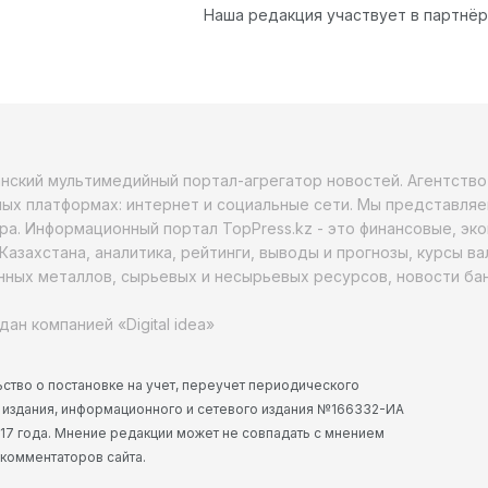
Наша редакция участвует в партнё
анский мультимедийный портал-агрегатор новостей. Агентств
ых платформах: интернет и социальные сети. Мы представляе
ра. Информационный портал TopPress.kz - это финансовые, эк
Казахстана, аналитика, рейтинги, выводы и прогнозы, курсы в
ных металлов, сырьевых и несырьевых ресурсов, новости бан
дан компанией «Digital idea»
ство о постановке на учет, переучет периодического
 издания, информационного и сетевого издания №166332-ИА
2017 года. Мнение редакции может не совпадать с мнением
 комментаторов сайта.