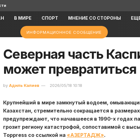
сти
АН
В МИРЕ
СПОРТ
МНЕНИЕ СО СТОРОНЫ
ЕЩ
ИНФОРМАЦИОННОЕ СООБЩЕНИЕ
Северная часть Касп
может превратиться
by
Адиль Калиев
2026/05/18 10:18
Крупнейший в мире замкнутый водоем, омывающий
Казахстан, стремительно сокращается в размерах 
предупреждают, что начавшееся в 1990-х годах п
грозит региону катастрофой, сопоставимой с выс
Toppress со ссылкой на
«АЗЕРТАДЖ»
.