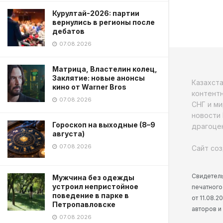
Курултай-2026: партии
вернулись в регионы после
дебатов
07.08.2026
Матрица, Властелин колец,
Заклятие: новые анонсы
Казахст
кино от Warner Bros
контентн
07.08.2026
СНГ и ми
новости 
Гороскоп на выходные (8–9
драгоцен
августа)
07.08.2026
Сайт соз
Свидетель
Мужчина без одежды
устроил непристойное
печатного
поведение в парке в
от 11.08.
Петропавловске
авторов и
07.08.2026