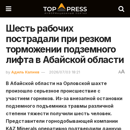
Шесть рабочих
пострадали при резком
торможении подземного
лифта в Абайской области
A
by
Адиль Калиев
2026/07/03 18:21
A
В Абайской области на Орловской шахте
произошло серьезное происшествие с
участием горняков. Из-за внезапной остановки
подземного подъемника травмы различной
степени тяжести получили шесть человек.
Представители горнодобывающей компании
KAZ Minerals оперативно подтвердили данную