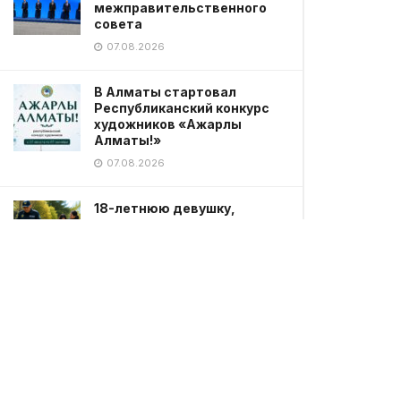
межправительственного
совета
07.08.2026
В Алматы стартовал
Республиканский конкурс
художников «Ажарлы
Алматы!»
07.08.2026
18-летнюю девушку,
пропавшую после свидания,
нашла служебная собака в
Караганде
07.08.2026
Курултай-2026: партии
вернулись в регионы после
дебатов
07.08.2026