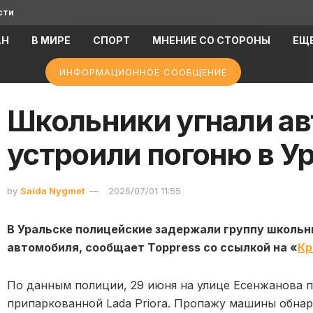
сти
АН
В МИРЕ
СПОРТ
МНЕНИЕ СО СТОРОНЫ
ЕЩ
ИНФОРМАЦИОННОЕ СООБЩЕНИЕ
Школьники угнали ав
устроили погоню в У
by
Saida Nygmet
2026/07/01 11:55
В Уральске полицейские задержали группу школьн
автомобиля, сообщает Toppress со ссылкой на «
Кр
По данным полиции, 29 июня на улице Есенжанова 
припаркованной Lada Priora. Пропажу машины обна