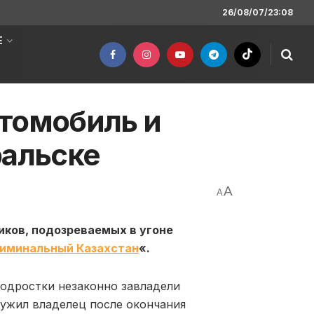
26/08/07/23:08
Е
томобиль и
ральске
A
A
иков, подозреваемых в угоне
иминальный Казахстан
«.
подростки незаконно завладели
ружил владелец после окончания