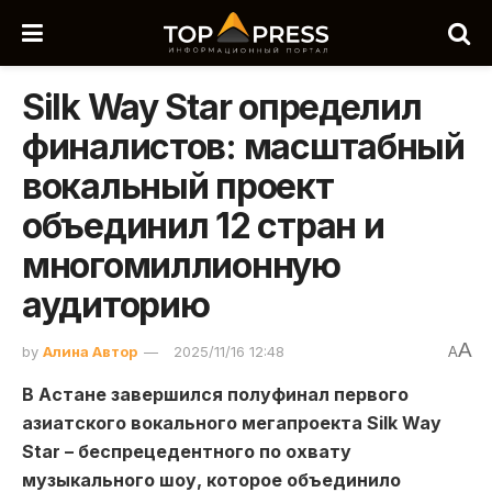
Silk Way Star определил
финалистов: масштабный
вокальный проект
объединил 12 стран и
многомиллионную
аудиторию
A
by
Алина Автор
2025/11/16 12:48
A
В Астане завершился полуфинал первого
азиатского вокального мегапроекта Silk Way
Star
–
беспрецедентного
по охвату
музыкального шоу, которое объединило