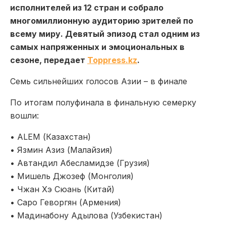
исполнителей из 12 стран и собрало
многомиллионную аудиторию зрителей по
всему миру. Девятый эпизод стал одним из
самых напряж
е
нных и эмоциональных в
сезоне, передает
Toppress.kz
.
Семь сильнейших голосов Азии – в финале
По итогам полуфинала в финальную сем
е
рку
вошли:
•
ALEM (Казахстан)
•
Язмин Азиз (Малайзия)
•
Автандил Абесламидзе (Грузия)
•
Мишель Джозеф (Монголия)
•
Чжан Хэ Сюань (Китай)
•
Саро Геворгян (Армения)
•
Мадинабону Адылова (Узбекистан)