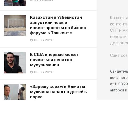
Казахстан и Узбекистан
Казахст
запустили новые
контентн
инвестпроекты на бизнес-
СНГ и ми
форуме в Ташкенте
новости 
06.08.2026
драгоцен
В США впервые может
Сайт соз
появиться сенатор-
мусульманин
Свидетель
06.08.2026
печатного
от 11.08.
«Зарежу всех»: в Алматы
авторов и
мужчина напал на детей в
парке
06.08.2026
TikTok блогера застрелили в
прямом эфире в Мексике