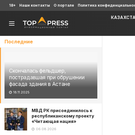
18+
Наши контакты
О портале
Политика конфиденциально
КАЗАХСТ
Последние
Скончалась фельдшер,
пострадавшая при обрушении
фасада здания в Астане
18.11.2025
МВД РК присоединилось к
республиканскому проекту
«Читающая нация»
06.08.2026