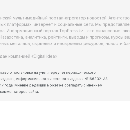
анский мультимедийный портал-агрегатор новостей. Агентств
ых платформах: интернет и социальные сети. Мы представляе
ра. Информационный портал TopPress.kz - это финансовые, эк
Казахстана, аналитика, рейтинги, выводы и прогнозы, курсы в
ных металлов, сырьевых и несырьевых ресурсов, новости бан
дан компанией «Digital idea»
ство о постановке на учет, переучет периодического
 издания, информационного и сетевого издания №166332-ИА
2017 года. Мнение редакции может не совпадать с мнением
 комментаторов сайта.