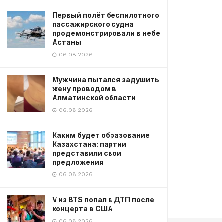
Первый полёт беспилотного
пассажирского судна
продемонстрировали в небе
Астаны
06.08.2026
Мужчина пытался задушить
жену проводом в
Алматинской области
06.08.2026
Каким будет образование
Казахстана: партии
представили свои
предложения
06.08.2026
V из BTS попал в ДТП после
концерта в США
06.08.2026