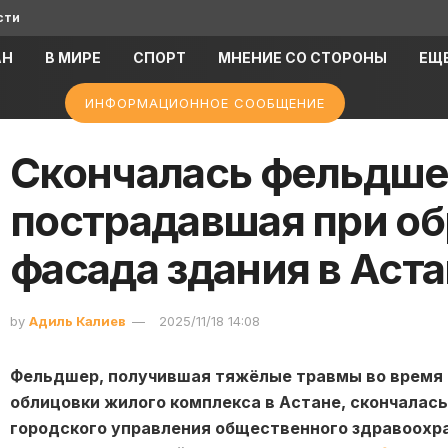
сти
АН
В МИРЕ
СПОРТ
МНЕНИЕ СО СТОРОНЫ
ЕЩ
ИНФОРМАЦИОННОЕ СООБЩЕНИЕ
Скончалась фельдше
пострадавшая при о
фасада здания в Аст
by
Адиль Калиев
2025/11/18 14:08
Фельдшер, получившая тяжёлые травмы во время 
облицовки жилого комплекса в Астане, скончалас
городского управления общественного здравоохр