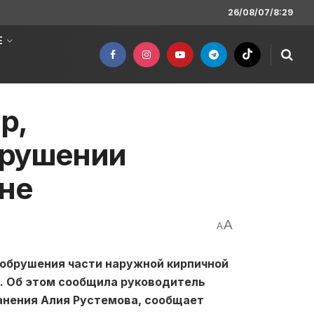
26/08/07/8:29
Е
р,
брушении
ане
A
A
обрушения части наружной кирпичной
ь. Об этом сообщила руководитель
анения Алия Рустемова, сообщает