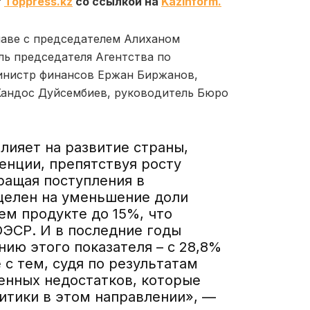
т
Toppress.kz
со ссылкой на
Kazinform.
лаве с председателем Алиханом
ль председателя Агентства по
инистр финансов Ержан Биржанов,
Жандос Дуйсембиев, руководитель Бюро
лияет на развитие страны,
енции, препятствуя росту
кращая поступления в
целен на уменьшение доли
ем продукте до 15%, что
ОЭСР. И в последние годы
ию этого показателя – с 28,8%
е с тем, судя по результатам
енных недостатков, которые
итики в этом направлении», —