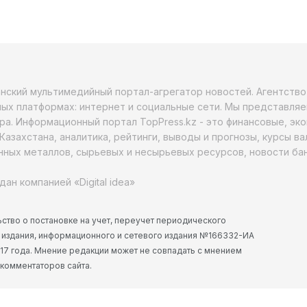
анский мультимедийный портал-агрегатор новостей. Агентств
ых платформах: интернет и социальные сети. Мы представляе
ра. Информационный портал TopPress.kz - это финансовые, эк
Казахстана, аналитика, рейтинги, выводы и прогнозы, курсы в
ных металлов, сырьевых и несырьевых ресурсов, новости бан
дан компанией «Digital idea»
ство о постановке на учет, переучет периодического
 издания, информационного и сетевого издания №166332-ИА
2017 года. Мнение редакции может не совпадать с мнением
 комментаторов сайта.