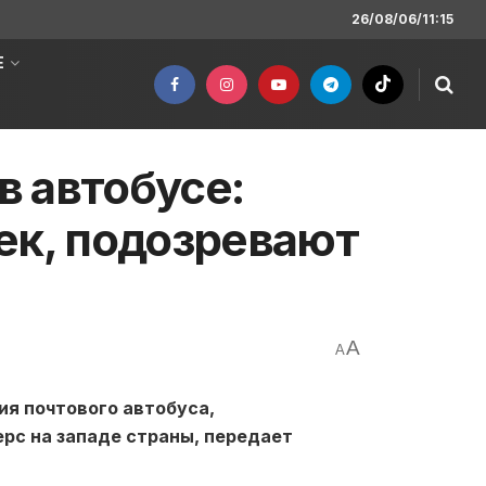
26/08/06/11:15
Е
 автобусе:
ек, подозревают
A
A
я почтового автобуса,
рс на западе страны, передает