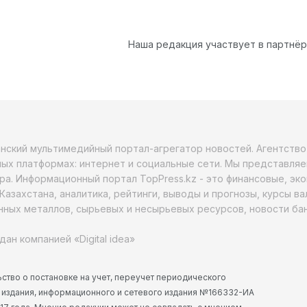
Наша редакция участвует в партнё
анский мультимедийный портал-агрегатор новостей. Агентств
ых платформах: интернет и социальные сети. Мы представляе
ра. Информационный портал TopPress.kz - это финансовые, эк
Казахстана, аналитика, рейтинги, выводы и прогнозы, курсы в
ных металлов, сырьевых и несырьевых ресурсов, новости бан
дан компанией «Digital idea»
ство о постановке на учет, переучет периодического
 издания, информационного и сетевого издания №166332-ИА