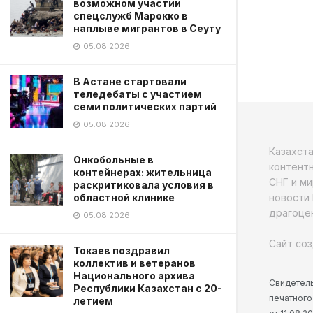
возможном участии
спецслужб Марокко в
наплыве мигрантов в Сеуту
05.08.2026
В Астане стартовали
теледебаты с участием
семи политических партий
05.08.2026
Казахст
Онкобольные в
контентн
контейнерах: жительница
СНГ и ми
раскритиковала условия в
новости 
областной клинике
драгоцен
05.08.2026
Сайт соз
Токаев поздравил
коллектив и ветеранов
Национального архива
Свидетель
Республики Казахстан с 20-
печатного
летием