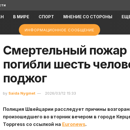
сти
АН
В МИРЕ
СПОРТ
МНЕНИЕ СО СТОРОНЫ
ЕЩ
ИНФОРМАЦИОННОЕ СООБЩЕНИЕ
Смертельный пожар в
погибли шесть челов
поджог
by
Saida Nygmet
2026/03/12 15:33
Полиция Швейцарии расследует причины возгорани
произошедшего во вторник вечером в городе Керце
Toppress со ссылкой на
Euronews
.