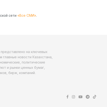
рской сети
«Все СМИ»
.
о представлено на ключевых
м главные новости Казахстана,
ономические, политические
алют и рынки ценных бумаг,
ков, бирж, компаний.