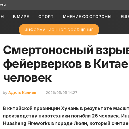
сти
АН
В МИРЕ
СПОРТ
МНЕНИЕ СО СТОРОНЫ
ЕЩ
ИНФОРМАЦИОННОЕ СООБЩЕНИЕ
Смертоносный взрыв
фейерверков в Китае:
человек
by
Адиль Калиев
2026/05/05 14:27
В китайской провинции Хунань в результате масшт
производству пиротехники погибли 26 человек. И
Huasheng Fireworks в городе Люян, который счит