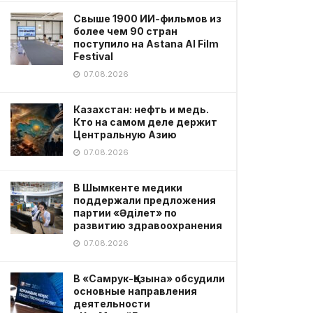
Свыше 1900 ИИ-фильмов из
более чем 90 стран
поступило на Astana AI Film
Festival
07.08.2026
Казахстан: нефть и медь.
Кто на самом деле держит
Центральную Азию
07.08.2026
В Шымкенте медики
поддержали предложения
партии «Әділет» по
развитию здравоохранения
07.08.2026
В «Самрук-Қазына» обсудили
основные направления
деятельности