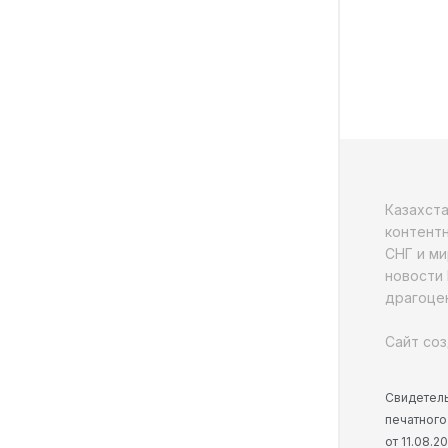
Казахст
контентн
СНГ и ми
новости 
драгоцен
Сайт соз
Свидетель
печатного
от 11.08.