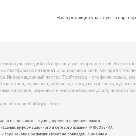
Наша редакция участвует в партнё
анский мультимедийный портал-агрегатор новостей. Агентств
ых платформах: интернет и социальные сети. Мы представляе
ра. Информационный портал TopPress.kz - это финансовые, эк
Казахстана, аналитика, рейтинги, выводы и прогнозы, курсы в
ных металлов, сырьевых и несырьевых ресурсов, новости бан
дан компанией «Digital idea»
ство о постановке на учет, переучет периодического
 издания, информационного и сетевого издания №166332-ИА
2017 года. Мнение редакции может не совпадать с мнением