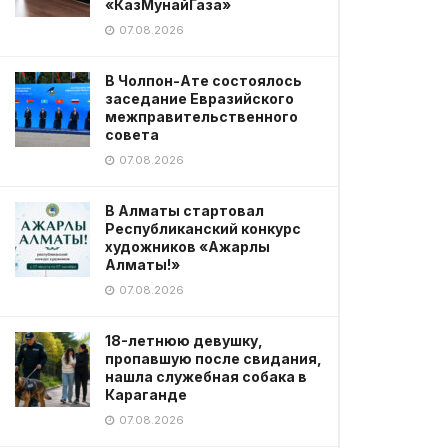
«КазМунайГаза»
07.08.2026
В Чолпон-Ате состоялось
заседание Евразийского
межправительственного
совета
07.08.2026
В Алматы стартовал
Республиканский конкурс
художников «Ажарлы
Алматы!»
07.08.2026
18-летнюю девушку,
пропавшую после свидания,
нашла служебная собака в
Караганде
07.08.2026