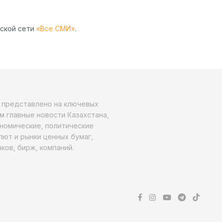
рской сети
«Все СМИ»
.
о представлено на ключевых
м главные новости Казахстана,
ономические, политические
алют и рынки ценных бумаг,
ков, бирж, компаний.