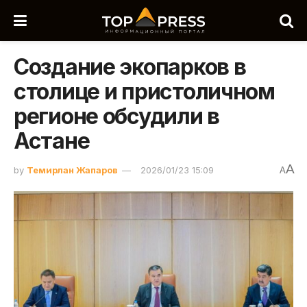
Создание экопарков в
столице и пристоличном
регионе обсудили в
Астане
A
by
Темирлан Жапаров
2026/01/23 15:09
A