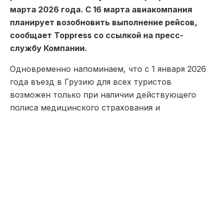
марта 2026 года. С 16 марта авиакомпания
планирует возобновить выполнение рейсов,
сообщает Toppress со ссылкой на пресс-
службу Компании.
Одновременно напоминаем, что с 1 января 2026
года въезд в Грузию для всех туристов
возможен только при наличии действующего
полиса медицинского страхования и
страхования от несчастных случаев.
Основные требования к полису:
Может быть оформлен как грузинской, так и
иностранной страховой компанией;
Минимальное покрытие — 30 000 грузинских
лари (GEL);