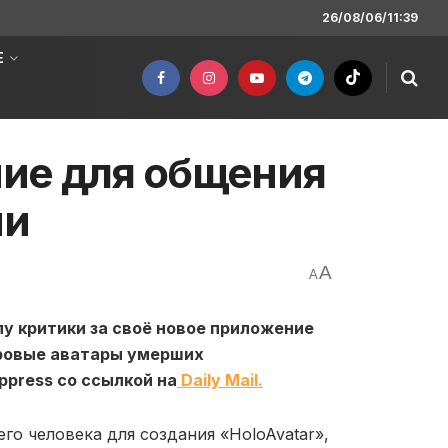
26/08/06/11:39
Е
ие для общения
ми
A
A
у критики за своё новое приложение
ровые аватары умерших
press со ссылкой на
Daily Mail.
о человека для создания «HoloAvatar»,