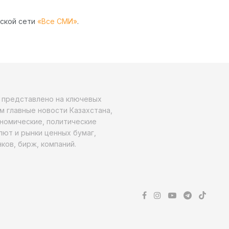
рской сети
«Все СМИ»
.
о представлено на ключевых
м главные новости Казахстана,
ономические, политические
алют и рынки ценных бумаг,
ков, бирж, компаний.