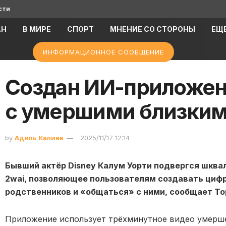
сти
АН
В МИРЕ
СПОРТ
МНЕНИЕ СО СТОРОНЫ
ЕЩ
ИНФОРМАЦИОННОЕ СООБЩЕНИЕ
Создан ИИ-приложен
с умершими близки
by
Адиль Калиев
2025/11/17 12:14
Бывший актёр Disney Калум Уорти подвергся шквал
2wai, позволяющее пользователям создавать циф
родственников и «общаться» с ними, сообщает Top
Приложение использует трёхминутное видео умершег