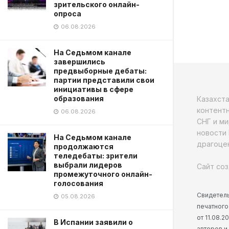
зрительского онлайн-
опроса
06.08.2026
На Седьмом канале
завершились
предвыборные дебаты:
партии представили свои
инициативы в сфере
образования
Казахст
контентн
06.08.2026
СНГ и ми
новости 
На Седьмом канале
драгоцен
продолжаются
теледебаты: зрители
выбрали лидеров
Сайт соз
промежуточного онлайн-
голосования
Свидетель
05.08.2026
печатного
от 11.08.
В Испании заявили о
авторов и