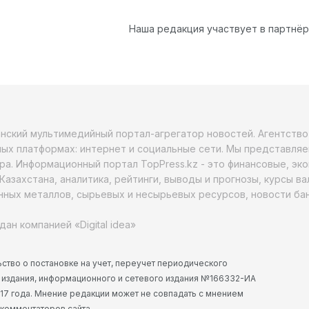
Наша редакция участвует в партнё
анский мультимедийный портал-агрегатор новостей. Агентств
ых платформах: интернет и социальные сети. Мы представляе
ра. Информационный портал TopPress.kz - это финансовые, эк
Казахстана, аналитика, рейтинги, выводы и прогнозы, курсы в
ных металлов, сырьевых и несырьевых ресурсов, новости бан
дан компанией «Digital idea»
ство о постановке на учет, переучет периодического
 издания, информационного и сетевого издания №166332-ИА
2017 года. Мнение редакции может не совпадать с мнением
 комментаторов сайта.