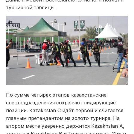
турнирной таблицы.
По сумме четырёх этапов казахстанские
спецподразделения сохраняют лидирующие
позиции. Kazakhstan C идёт первой и считается
главным претендентом на золото турнира. На
втором месте уверенно держится Kazakhstan A,
тогда как Kazakhstan B и Tomiris занимают 12-е и