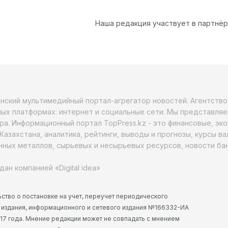
Наша редакция участвует в партнё
анский мультимедийный портал-агрегатор новостей. Агентств
ых платформах: интернет и социальные сети. Мы представляе
ра. Информационный портал TopPress.kz - это финансовые, эк
Казахстана, аналитика, рейтинги, выводы и прогнозы, курсы в
ных металлов, сырьевых и несырьевых ресурсов, новости бан
дан компанией «Digital idea»
ство о постановке на учет, переучет периодического
 издания, информационного и сетевого издания №166332-ИА
2017 года. Мнение редакции может не совпадать с мнением