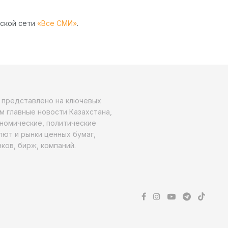
рской сети
«Все СМИ»
.
о представлено на ключевых
м главные новости Казахстана,
ономические, политические
алют и рынки ценных бумаг,
ков, бирж, компаний.