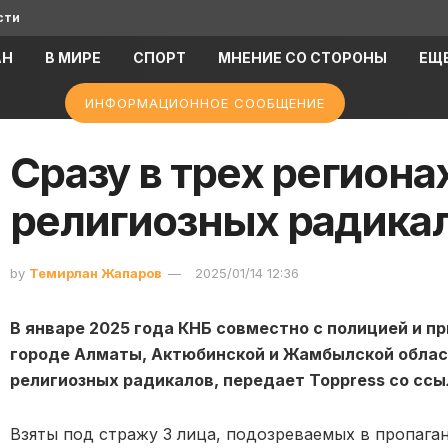
сти
АН
В МИРЕ
СПОРТ
МНЕНИЕ СО СТОРОНЫ
ЕЩ
ИНФОРМАЦИОННОЕ СООБЩЕНИЕ
Сразу в трех региона
религиозных радика
by
Темирлан Жапаров
2025/01/14 12:36
В январе 2025 года КНБ совместно с полицией и п
городе Алматы, Актюбинской и Жамбылской облас
религиозных радикалов, передает Toppress со ссы
Взяты под стражу 3 лица, подозреваемых в пропаган