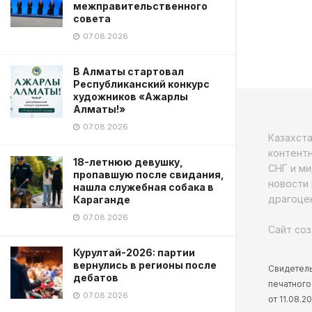
межправительственного
совета
07.08.2026
В Алматы стартовал
Республиканский конкурс
художников «Ажарлы
Алматы!»
07.08.2026
Казахст
контентн
18-летнюю девушку,
СНГ и ми
пропавшую после свидания,
новости 
нашла служебная собака в
драгоцен
Караганде
07.08.2026
Сайт соз
Курултай-2026: партии
вернулись в регионы после
Свидетель
дебатов
печатного
07.08.2026
от 11.08.