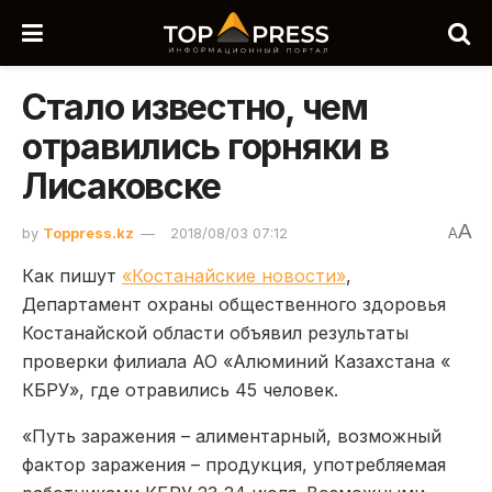
Стало известно, чем
отравились горняки в
Лисаковске
A
by
Toppress.kz
2018/08/03 07:12
A
Как пишут
«Костанайские новости»
,
Департамент охраны общественного здоровья
Костанайской области объявил результ
аты
проверк
и филиала АО
«
Алюминий Казахстана
«
КБРУ
»
, где отравились 45 человек.
«Путь заражения – алиментарный, возможный
фактор заражения – продукция, употребляемая