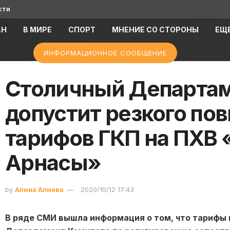
сти
АН
В МИРЕ
СПОРТ
МНЕНИЕ СО СТОРОНЫ
ЕЩ
ИНФОРМАЦИОННОЕ СООБЩЕНИЕ
Столичный Департам
допустит резкого по
тарифов ГКП на ПХВ 
Арнасы»
by
Алина Алиева
2020/10/12 17:43
В ряде СМИ вышла информация о том, что тарифы