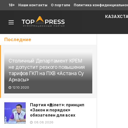
18+
Наши контакты
О портале
Политика конфиденциально
КАЗАХСТ
Последние
Столичный Департамент КРЕМ
не допустит резкого повышения
тарифов ГКП на ПХВ «Астана Су
Арнасы»
12.10.2020
Партия «Әділет»: принцип
«Закон и порядок»
обязателен для всех
08.08.2026