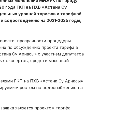
енных монополий МНЭ РК по городу
20 года ГКП на ПХВ «Астана Су
дельных уровней тарифов и тарифной
 и водоотведению на
2021-2025
годы,
ласности, прозрачности процедуры
ие по обсуждению проекта тарифа в
стана Су Арнасы» с участием депутатов
ых экспертов, средств массовой
телями ГКП на ПХВ «Астана Су Арнасы»
анируемым ростом по водоснабжению на
заявка является проектом тарифа.