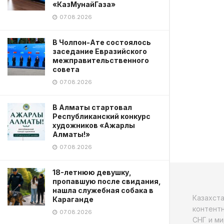
«КазМунайГаза»
07.08.2026
В Чолпон-Ате состоялось
заседание Евразийского
межправительственного
совета
07.08.2026
В Алматы стартовал
Республиканский конкурс
художников «Ажарлы
Алматы!»
07.08.2026
18-летнюю девушку,
пропавшую после свидания,
нашла служебная собака в
Казахст
Караганде
контентн
07.08.2026
СНГ и ми