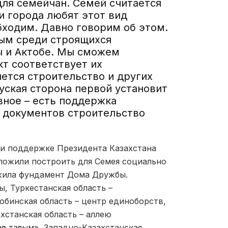
для семейчан. Семей считается
и города любят этот вид
бходим. Давно говорим об этом.
тым среди строящихся
ы и Актобе. Мы сможем
т соответствует их
ется строительство и других
уская сторона первой установит
вное – есть поддержка
 документов строительство
ри поддержке Президента Казахстана
ложили построить для Семея социально
ожила фундамент Дома Дружбы.
, Туркестанская область –
юбинская область – центр единоборств,
хстанская область – аллею
а тағзым», Западно-Казахстанская