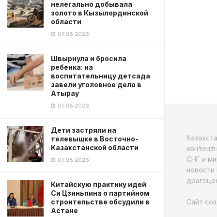
нелегально добывала
золото в Кызылординской
области
07.08.2026
Швырнула и бросила
ребенка: на
воспитательницу детсада
завели уголовное дело в
Атырау
07.08.2026
Дети застряли на
Казахст
телевышке в Восточно-
Казахстанской области
контентн
СНГ и ми
07.08.2026
новости 
драгоцен
Китайскую практику идей
Си Цзиньпина о партийном
Сайт соз
строительстве обсудили в
Астане