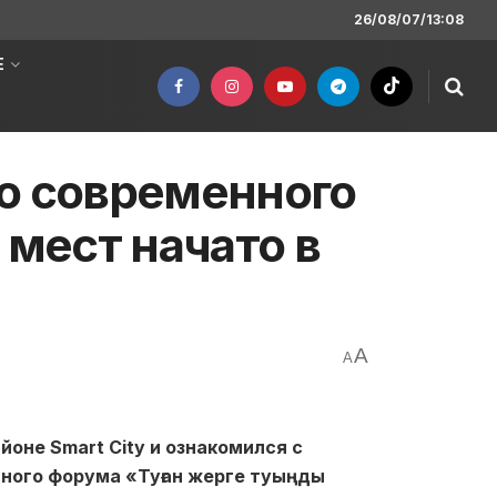
26/08/07/13:08
Е
о современного
 мест начато в
A
A
оне Smart City и ознакомился с
нного форума «Туған жерге туыңды