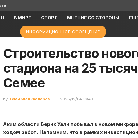
сти
АН
В МИРЕ
СПОРТ
МНЕНИЕ СО СТОРОНЫ
ЕЩ
ИНФОРМАЦИОННОЕ СООБЩЕНИЕ
Строительство новог
стадиона на 25 тысяч
Семее
by
Темирлан Жапаров
2025/12/04 19:40
Аким области Берик Уали побывал в новом микрорай
ходом работ. Напомним, что в рамках инвестицио