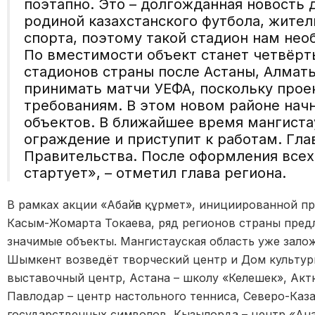
поэтапно. Это – долгожданная новость 
родиной казахстанского футбола, жител
спорта, поэтому такой стадион нам нео
По вместимости объект станет четвёр
стадионов страны после Астаны, Алмат
принимать матчи УЕФА, поскольку проек
требованиям. В этом новом районе начн
объектов. В ближайшее время мангиста
ограждение и приступит к работам. Гла
Правительства. После оформления всех
стартует», – отметил глава региона.
В рамках акции «Абайға құрмет», инициированной п
Касым-Жомарта Токаева, ряд регионов страны пред
значимые объекты. Мангистауская область уже зал
Шымкент возведёт творческий центр и Дом культуры
выставочный центр, Астана – школу «Келешек», Акт
Павлодар – центр настольного тенниса, Северо-Каза
государственных символов, Кызылорда – центр «Анағ