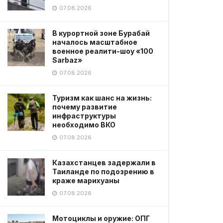
07.08.2026
В курортной зоне Бурабай
началось масштабное
военное реалити-шоу «100
Sarbaz»
07.08.2026
Туризм как шанс на жизнь:
почему развитие
инфраструктуры
необходимо ВКО
07.08.2026
Казахстанцев задержали в
Таиланде по подозрению в
краже марихуаны
07.08.2026
Мотоциклы и оружие: ОПГ