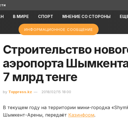
сти
АН
В МИРЕ
СПОРТ
МНЕНИЕ СО СТОРОНЫ
ЕЩ
ИНФОРМАЦИОННОЕ СООБЩЕНИЕ
Строительство новог
аэропорта Шымкента
7 млрд тенге
by
Toppress.kz
2018/02/15 18:00
В текущем году на территории мини-городка «Shymke
Шымкент-Арены, передаёт
Казинформ
.