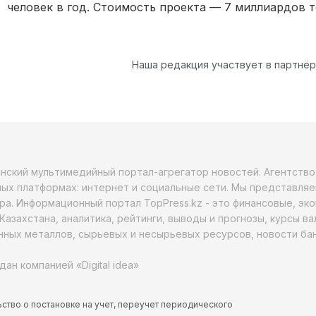
человек в год. Стоимость проекта — 7 миллиардов т
Наша редакция участвует в партнё
анский мультимедийный портал-агрегатор новостей. Агентств
ых платформах: интернет и социальные сети. Мы представляе
ра. Информационный портал TopPress.kz - это финансовые, эк
Казахстана, аналитика, рейтинги, выводы и прогнозы, курсы в
ных металлов, сырьевых и несырьевых ресурсов, новости бан
дан компанией «Digital idea»
ство о постановке на учет, переучет периодического