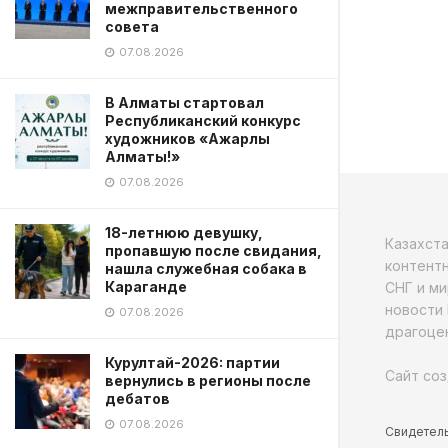
межправительственного
совета
07.08.2026
В Алматы стартовал
Республиканский конкурс
художников «Ажарлы
Алматы!»
07.08.2026
18-летнюю девушку,
Казахст
пропавшую после свидания,
контентн
нашла служебная собака в
Караганде
СНГ и ми
новости 
07.08.2026
драгоцен
Курултай-2026: партии
Сайт соз
вернулись в регионы после
дебатов
07.08.2026
Свидетель