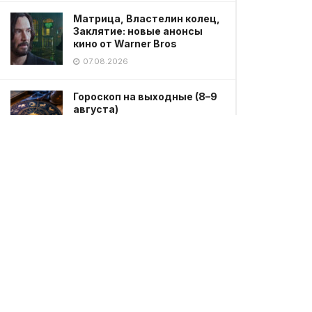
Матрица, Властелин колец,
Заклятие: новые анонсы
кино от Warner Bros
07.08.2026
Гороскоп на выходные (8–9
августа)
07.08.2026
Мужчина без одежды
устроил непристойное
поведение в парке в
Петропавловске
07.08.2026
Девятиклассник устроил
стрельбу в школе: есть
погибшие
07.08.2026