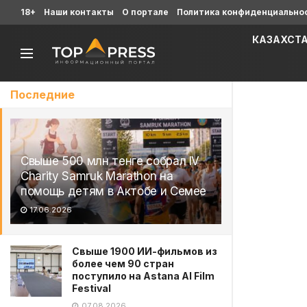
18+
Наши контакты
О портале
Политика конфиденциально
КАЗАХСТ
Последние
Свыше 500 млн тенге собрал IV
Charity Samruk Marathon на
помощь детям в Актобе и Семее
17.06.2026
Свыше 1900 ИИ-фильмов из
более чем 90 стран
поступило на Astana AI Film
Festival
07.08.2026