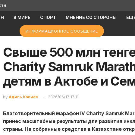
сти
АН
В МИРЕ
СПОРТ
МНЕНИЕ СО СТОРОНЫ
ЕЩ
ИНФОРМАЦИОННОЕ СООБЩЕНИЕ
Свыше 500 млн тенге
Charity Samruk Mara
детям в Актобе и Се
by
Адиль Калиев
2026/06/17 17:11
Благотворительный марафон IV Charity Samruk Mar
принес масштабные результаты для развития инкл
страны. На собранные средства в Казахстане отк