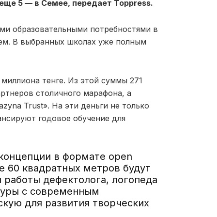
 еще 5 — в Семее, передает Toppress.
ыми образовательными потребностями в
ем. В выбранных школах уже полным
миллиона тенге. Из этой суммы 271
артнеров столичного марафона, а
yna Trust». На эти деньги не только
ансируют годовое обучение для
концепции в формате open
е 60 квадратных метров будут
 работы дефектолога, логопеда
ьтуры с современным
скую для развития творческих