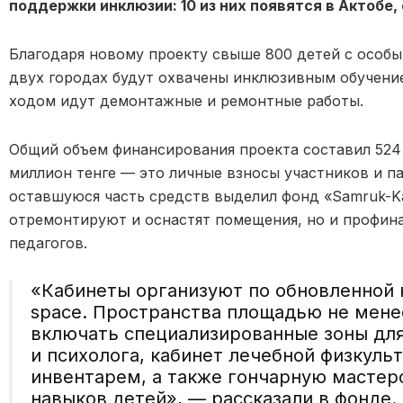
поддержки инклюзии: 10 из них появятся в Актобе,
Благодаря новому проекту свыше 800 детей с особ
двух городах будут охвачены инклюзивным обучени
ходом идут демонтажные и ремонтные работы.
Общий объем финансирования проекта составил 524 
миллион тенге — это личные взносы участников и п
оставшуюся часть средств выделил фонд «Samruk-Kaz
отремонтируют и оснастят помещения, но и профин
педагогов.
«Кабинеты организуют по обновленной 
space. Пространства площадью не мене
включать специализированные зоны для
и психолога, кабинет лечебной физкул
инвентарем, а также гончарную мастер
навыков детей», — рассказали в фонде.