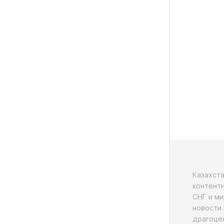
Казахст
контентн
СНГ и ми
новости 
драгоцен