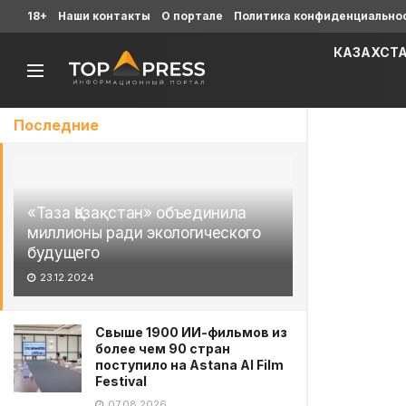
18+
Наши контакты
О портале
Политика конфиденциально
КАЗАХСТ
Последние
«Таза Қазақстан» объединила
миллионы ради экологического
будущего
23.12.2024
Свыше 1900 ИИ-фильмов из
более чем 90 стран
поступило на Astana AI Film
Festival
07.08.2026