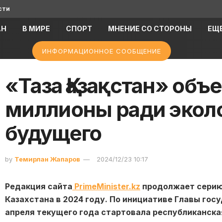
сти
АН
В МИРЕ
СПОРТ
МНЕНИЕ СО СТОРОНЫ
ЕЩ
ИНФОРМАЦИОННОЕ СООБЩЕНИЕ
«Таза Қазақстан» объ
миллионы ради экол
будущего
by
Темирлан Жапаров
2024/12/23 10:17
Редакция сайта
PrimeMinister.kz
продолжает серию 
Казахстана в 2024 году. По инициативе Главы го
апреля текущего года стартовала республиканска