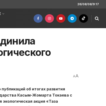
26/08/08/9:17
Е
единила
огического
A
A
публикаций об итогах развития
сударства Касым-Жомарта Токаева с
я экологическая акция «Таза