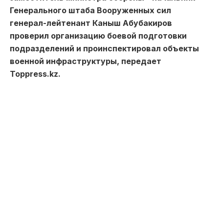
Генерального штаба Вооруженных сил
генерал-лейтенант Каныш Абубакиров
проверил организацию боевой подготовки
подразделений и проинспектировал объекты
военной инфраструктуры, передает
Toppress.kz.
В Военном институте Сухопутных войск имени
Сагадата Нурмагамбетова он обозначил
командному составу необходимость приведения
учебных программ в соответствие с
актуальными вызовами, усиления их
практической направленности и внедрения
цифровых технологий.
В рамках поездки состоялась церемония
вручения курсантам, совершившим первый
прыжок с парашютом, символов десантного