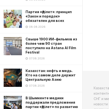
Партия «Әділет»: принцип
«Закон и порядок»
обязателен для всех
08.08.2026
Свыше 1900 ИИ-фильмов из
более чем 90 стран
поступило на Astana AI Film
Festival
07.08.2026
Казахстан: нефть и медь.
Кто на самом деле держит
Центральную Азию
07.08.2026
Казахст
контентн
В Шымкенте медики
СНГ и ми
поддержали предложения
новости 
партии «Әділет» по развитию