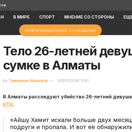
сти
АН
В МИРЕ
СПОРТ
МНЕНИЕ СО СТОРОНЫ
ЕЩ
ИНФОРМАЦИОННОЕ СООБЩЕНИЕ
Тело 26-летней деву
сумке в Алматы
by
Темирлан Жапаров
2025/02/05 11:42
В Алматы расследуют убийство 26-летней девушки
КТК
.
«Айшу Хамит искали больше двух месяц
подруги и пропала. И вот ее обнаружил