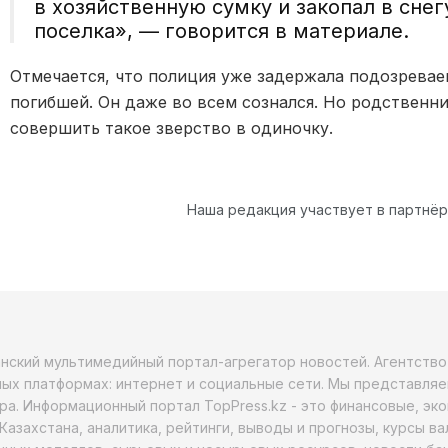
в хозяйственную сумку и закопал в сне
поселка», — говорится в материале.
Отмечается, что полиция уже задержала подозреваем
погибшей. Он даже во всем сознался. Но родственни
совершить такое зверство в одиночку.
Наша редакция участвует в партнё
анский мультимедийный портал-агрегатор новостей. Агентств
ых платформах: интернет и социальные сети. Мы представляе
ра. Информационный портал TopPress.kz - это финансовые, эк
Казахстана, аналитика, рейтинги, выводы и прогнозы, курсы в