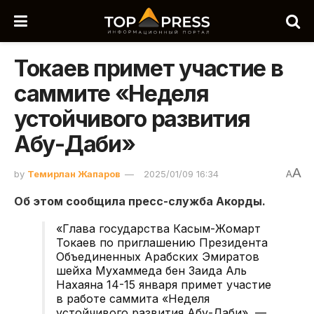
Токаев примет участие в
саммите «Неделя
устойчивого развития
Абу-Даби»
A
by
Темирлан Жапаров
2025/01/09 16:34
A
Об этом сообщила пресс-служба Акорды.
«Глава государства
Касым-Жомарт
Токаев
по приглашению Президента
Объединенных Арабских Эмиратов
шейха Мухаммеда бен Заида Аль
Нахаяна
14-15 января
примет участие
в работе саммита «Неделя
устойчивого развития Абу-Даби», —