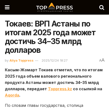
Токаев: ВРП Астаны по
итогам 2025 года может
достичь 34–35 млрд
долларов
A
by
Aliya Toppress
2025/12/24 18:27
A
Касым-Жомарт Токаев отметил, что по итогам
2025 года объем валового регионального
продукта Астаны может достичь 34–35 млрд
долларов, передает
Toppress.kz
со ссылкой на
Aqorda
.
По словам главы государства, столица