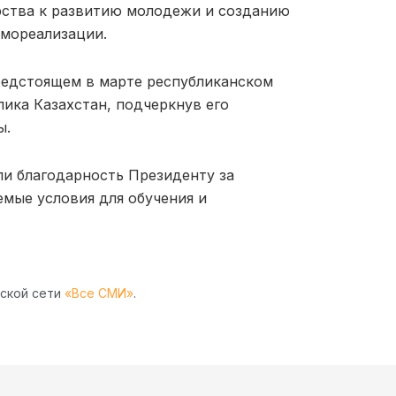
рства к развитию молодежи и созданию
амореализации.
редстоящем в марте республиканском
лика Казахстан
, подчеркнув его
ы.
ли благодарность Президенту за
емые условия для обучения и
рской сети
«Все СМИ»
.