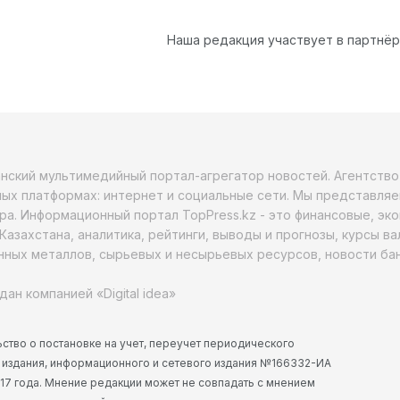
Наша редакция участвует в партнё
анский мультимедийный портал-агрегатор новостей. Агентств
ых платформах: интернет и социальные сети. Мы представляе
ра. Информационный портал TopPress.kz - это финансовые, эк
Казахстана, аналитика, рейтинги, выводы и прогнозы, курсы в
ных металлов, сырьевых и несырьевых ресурсов, новости бан
дан компанией «Digital idea»
ство о постановке на учет, переучет периодического
 издания, информационного и сетевого издания №166332-ИА
2017 года. Мнение редакции может не совпадать с мнением