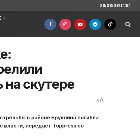
26/08/08/14:54
Е
е:
релили
 на скутере
A
A
 стрельбы в районе Бруклина погибла
 власти, передает Toppress со