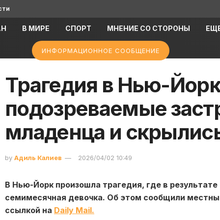
сти
АН
В МИРЕ
СПОРТ
МНЕНИЕ СО СТОРОНЫ
ЕЩ
ИНФОРМАЦИОННОЕ СООБЩЕНИЕ
Трагедия в Нью-Йорк
подозреваемые заст
младенца и скрылись
by
Адиль Калиев
2026/04/02 10:49
В
Нью-Йорк
произошла трагедия, где в результате
семимесячная девочка. Об этом сообщили местные
ссылкой на
Daily Mail.