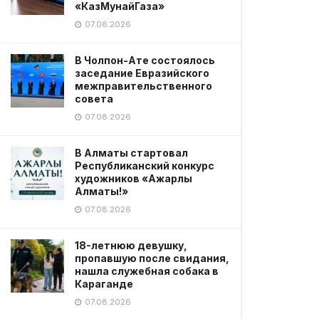
«КазМунайГаза»
07.08.2026
В Чолпон-Ате состоялось
заседание Евразийского
межправительственного
совета
07.08.2026
В Алматы стартовал
Республиканский конкурс
художников «Ажарлы
Алматы!»
07.08.2026
18-летнюю девушку,
пропавшую после свидания,
нашла служебная собака в
Караганде
07.08.2026