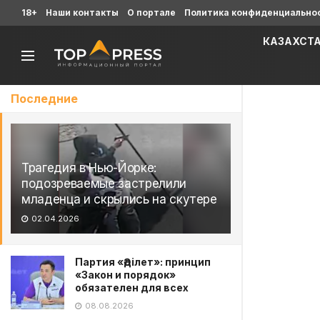
18+
Наши контакты
О портале
Политика конфиденциально
КАЗАХСТ
Последние
Трагедия в Нью-Йорке:
подозреваемые застрелили
младенца и скрылись на скутере
02.04.2026
Партия «Әділет»: принцип
«Закон и порядок»
обязателен для всех
08.08.2026