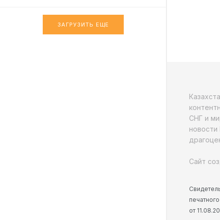
ЗАГРУЗИТЬ ЕЩЕ
Казахст
контентн
СНГ и ми
новости 
драгоцен
Сайт соз
Свидетель
печатного
от 11.08.