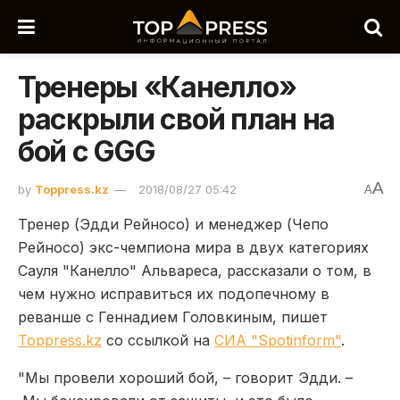
Тренеры «Канелло»
раскрыли свой план на
бой с GGG
A
by
Toppress.kz
2018/08/27 05:42
A
Тренер (Эдди Рейносо) и менеджер (Чепо
Рейносо) экс-чемпиона мира в двух категориях
Сауля "Канелло" Альвареса, рассказали о том, в
чем нужно исправиться их подопечному в
реванше с Геннадием Головкиным, пишет
Toppress.kz
со ссылкой на
СИА "Spotinform"
.
"Мы провели хороший бой, – говорит Эдди. –