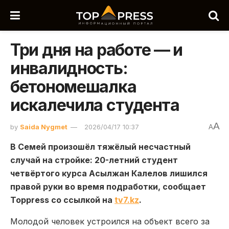
Три дня на работе — и
инвалидность:
бетономешалка
искалечила студента
A
by
Saida Nygmet
2026/04/17 10:37
A
В
Семей
произошёл тяжёлый несчастный
случай на стройке: 20-летний студент
четвёртого курса
Асылжан Калелов
лишился
правой руки во время подработки, сообщает
Toppress со ссылкой на
tv7.kz
.
Молодой человек устроился на объект всего за