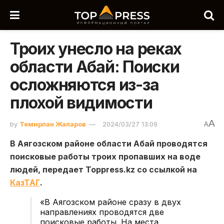
Троих унесло на реках
области Абай: Поиски
осложняются из-за
плохой видимости
A
by
Темирлан Жапаров
2024/03/27 13:09
A
В Аягозском районе области Абай проводятся
поисковые работы троих пропавших на воде
людей, передает Toppress.kz со ссылкой на
КазТАГ
.
«В Аягозском районе сразу в двух
направлениях проводятся две
поисковые работы. На места