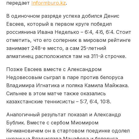
передает
Informburo.kz
.
В одиночном разряде успеха добился Денис
Евсеев, который в первом круге победил
россиянина Ивана Неделько – 6:4, 4:6, 6:4. Стоит
отметить, что его соперник в мировом рейтинге
занимает 248-е место, а сам 25-летний
алматинец расположился там на 311-й строчке.
Позже Евсеев вместе с Александром
Недовесовым сыграл в паре против белоруса
Владимира Игнатика и поляка Камила Майжака.
Сильнее в этом матче также оказались
казахстанские теннисисты – 5:7, 6:4, 10:8.
Аналогичный результат показал и Александр
Бублик. Вместе с сербом Миомиром
Кечмановичем он в стартовом поединке одолел
украинца Владислава Манафова и белоруса