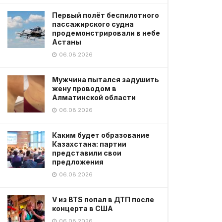
Первый полёт беспилотного
пассажирского судна
продемонстрировали в небе
Астаны
06.08.2026
Мужчина пытался задушить
жену проводом в
Алматинской области
06.08.2026
Каким будет образование
Казахстана: партии
представили свои
предложения
06.08.2026
V из BTS попал в ДТП после
концерта в США
06.08.2026