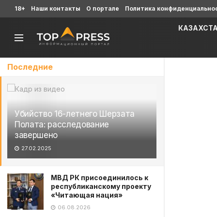
18+
Наши контакты
О портале
Политика конфиденциально
КАЗАХСТ
Последние
Убийство 16-летнего Шерзата
Полата: расследование
завершено
27.02.2025
МВД РК присоединилось к
республиканскому проекту
«Читающая нация»
06.08.2026