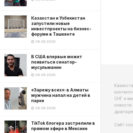
Казахстан и Узбекистан
запустили новые
инвестпроекты на бизнес-
форуме в Ташкенте
06.08.2026
В США впервые может
появиться сенатор-
мусульманин
06.08.2026
Казахст
«Зарежу всех»: в Алматы
контентн
мужчина напал на детей в
СНГ и ми
парке
новости 
06.08.2026
драгоцен
TikTok блогера застрелили в
Сайт соз
прямом эфире в Мексике