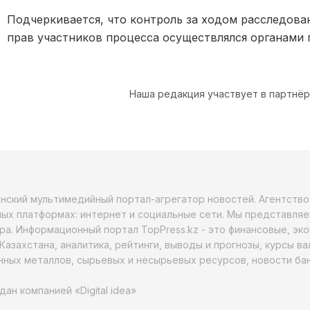
Подчеркивается, что контроль за ходом расследов
прав участников процесса осуществлялся органами 
Наша редакция участвует в партнё
анский мультимедийный портал-агрегатор новостей. Агентств
ых платформах: интернет и социальные сети. Мы представляе
ра. Информационный портал TopPress.kz - это финансовые, эк
Казахстана, аналитика, рейтинги, выводы и прогнозы, курсы в
ных металлов, сырьевых и несырьевых ресурсов, новости бан
дан компанией «Digital idea»