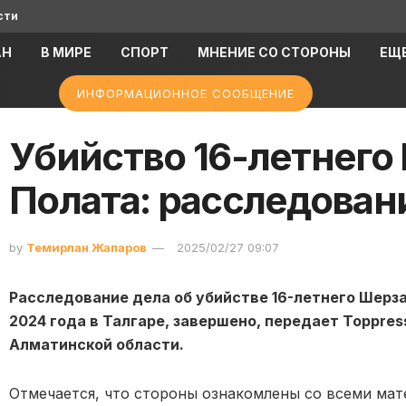
сти
АН
В МИРЕ
СПОРТ
МНЕНИЕ СО СТОРОНЫ
ЕЩ
ИНФОРМАЦИОННОЕ СООБЩЕНИЕ
Убийство 16-летнего
Полата: расследован
by
Темирлан Жапаров
2025/02/27 09:07
Расследование дела об убийстве 16-летнего Шерз
2024 года в Талгаре, завершено, передает Toppre
Алматинской области.
Отмечается, что стороны ознакомлены со всеми мат