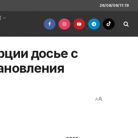
26/08/06/11:19
Е
рции досье с
тановления
A
A