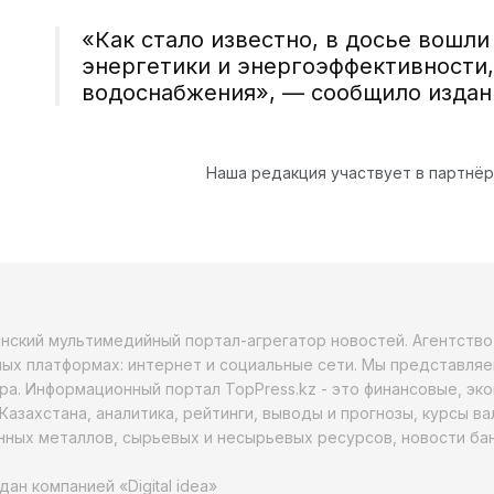
«Как стало известно, в досье вошли
энергетики и энергоэффективности,
водоснабжения», — сообщило издан
Наша редакция участвует в партнё
анский мультимедийный портал-агрегатор новостей. Агентств
ых платформах: интернет и социальные сети. Мы представляе
ра. Информационный портал TopPress.kz - это финансовые, эк
Казахстана, аналитика, рейтинги, выводы и прогнозы, курсы в
ных металлов, сырьевых и несырьевых ресурсов, новости бан
дан компанией «Digital idea»