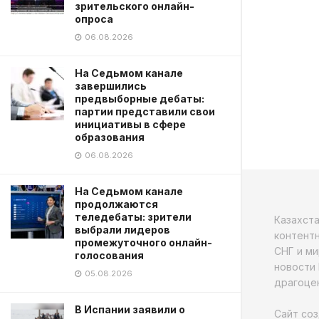
зрительского онлайн-
опроса
06.08.2026
На Седьмом канале
завершились
предвыборные дебаты:
партии представили свои
инициативы в сфере
образования
06.08.2026
На Седьмом канале
продолжаются
теледебаты: зрители
Казахст
выбрали лидеров
контентн
промежуточного онлайн-
СНГ и ми
голосования
новости 
05.08.2026
драгоцен
В Испании заявили о
Сайт соз