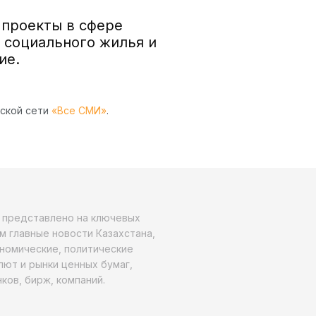
 проекты в сфере
 социального жилья и
ие.
рской сети
«Все СМИ»
.
о представлено на ключевых
м главные новости Казахстана,
ономические, политические
алют и рынки ценных бумаг,
ков, бирж, компаний.