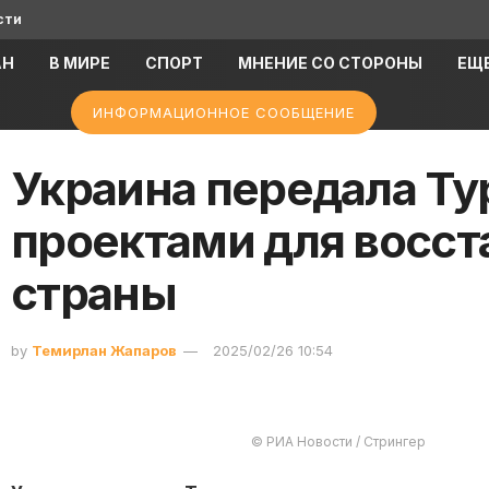
сти
АН
В МИРЕ
СПОРТ
МНЕНИЕ СО СТОРОНЫ
ЕЩ
ИНФОРМАЦИОННОЕ СООБЩЕНИЕ
Украина передала Ту
проектами для восс
страны
by
Темирлан Жапаров
2025/02/26 10:54
© РИА Новости / Стрингер